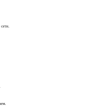
 сети.
.
аем.